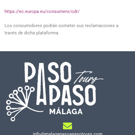
https://ec.europa.eu/consumers/odr/
Los consumidores podrán someter sus reclamaciones a
través de dicha plataforma.
info@malagapasoapasotours.com