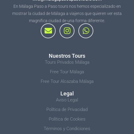
En Málaga Paso a Paso tours nos hemos especializado en
mostrar la ciudad de Málaga a viajeros que quieren ver esta
magnifica ciudad de una forma diferente.
E
I
W
n
n
h
v
s
a
e
t
t
l
a
s
Nuestros Tours
Tours Privados Málaga
o
g
a
p
r
p
Free Tour Málaga
e
a
p
Free Tour Alcazaba Málaga
m
Legal
Aviso Legal
Política de Privacidad
Política de Cookies
Términos y Condiciones