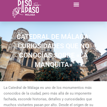
Ir
al
contenido
CATEDRAL DE MÁLAGA:
CURIOSIDADES QUE NO
CONOCÍAS SOBRE «LA
MANQUITA»
La Catedral de Málaga es uno de los monumentos más
conocidos de la ciudad, pero más allá de su imponente
fachada, esconde historias, detalles y curiosidades que
muchos visitantes pasan por alto. Desde el origen de su