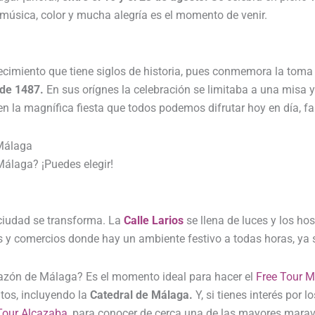
, música, color y mucha alegría es el momento de venir.
cimiento que tiene siglos de historia, pues conmemora la toma 
 de 1487.
En sus orígnes la celebración se limitaba a una misa y 
en la magnífica fiesta que todos podemos difrutar hoy en día, fa
 Málaga
Málaga? ¡Puedes elegir!
 ciudad se transforma. La
Calle Larios
se llena de luces y los ho
s y comercios donde hay un ambiente festivo a todas horas, ya 
razón de Málaga? Es el momento ideal para hacer el
Free Tour M
tos, incluyendo la
Catedral de Málaga.
Y, si tienes interés por 
Tour Alcazaba
, para conocer de cerca una de las mayores maravi