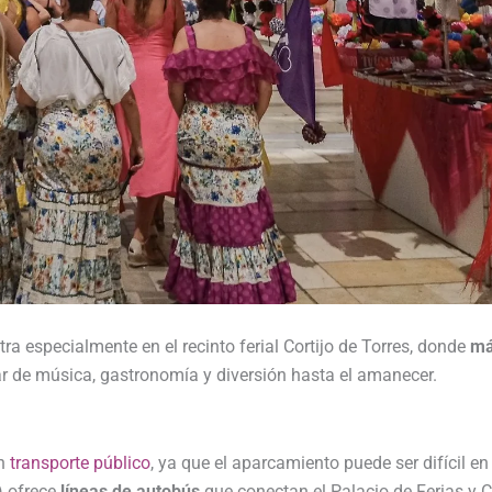
tra especialmente en el recinto ferial Cortijo de Torres, donde
má
ar de música, gastronomía y diversión hasta el amanecer.
en
transporte público
, ya que el aparcamiento puede ser difícil 
) ofrece
líneas de autobús
que conectan el Palacio de Ferias y 