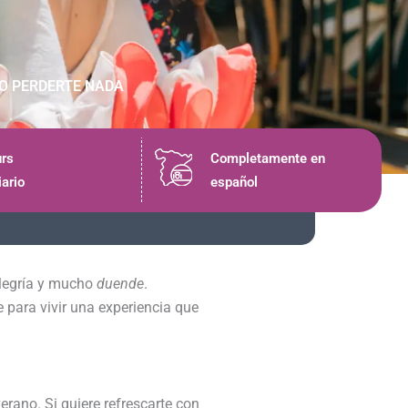
NO PERDERTE NADA
rs
Completamente en
iario
español
alegría y mucho
duende
.
e para vivir una experiencia que
erano. Si quiere refrescarte con