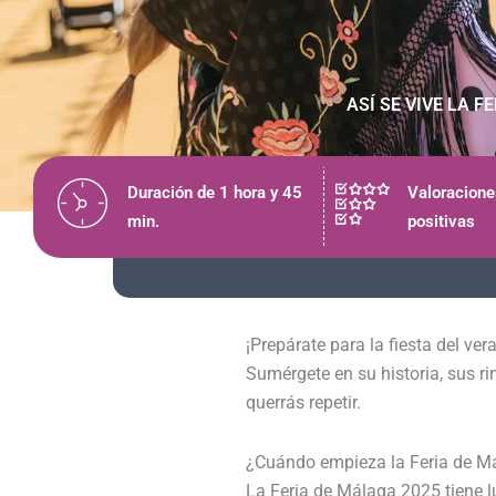
ASÍ SE VIVE LA 
Duración de 1 hora y 45
Valoracion
min.
positivas
¡Prepárate para la fiesta del ve
Sumérgete en su historia, sus ri
querrás repetir.
¿Cuándo empieza la Feria de M
La Feria de Málaga 2025 tiene l