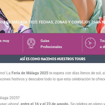
FERIA DE MÁLAGA 2025: FECHAS, ZONAS Y CONSEJOS PARA 
es muy
Guías
Tou
Profesionales
a d
ASÍ ES COMO HACEMOS NUESTROS TOURS
rano! La
Feria de Málaga 2025
te espera con días llenos de sol, 
ncones festivos y descubre todo lo que esta celebración te ofrec
álaga 2025?
ugar ¡ahora!,
entre el 16 y el 23 de agosto.
Se celebra en pleno v