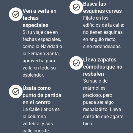
Busca las
Ven a verla en
esquinas curvas
fechas
Fíjate en los
especiales
edificios de la calle:
Si tu viaje cae en
no tienen esquinas
fechas especiales,
en ángulo recto,
como la Navidad o
sino redondeadas.
la Semana Santa,
Lleva zapatos
aprovecha para
cómodos que no
verla en todo su
resbalen
esplendor.
Su suelo de
Úsala como
mármol es
punto de partida
precioso, pero
en el centro
puede ser algo
La Calle Larios es
resbaladizo. Lleva
la columna
calzado que agarre
vertebral y sus
bien.
callejones te