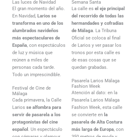
Las luces de Navidad
Semana Santa
El gran momento del año.
La calle es
el eje principal
En Navidad,
Larios se
del recorrido de todas las
transforma en uno de los
hermandades y cofradías
alumbrados navideños
de Málaga
. La Tribuna
más espectaculares de
Oficial se coloca al final
España
, con espectáculos
de Larios y ver pasar los
de luz y música que
tronos por esta calle es
reúnen a miles de
de esas cosas que se
personas cada tarde.
quedan grabadas.
Todo un imprescindible.
Pasarela Larios Málaga
Fashion Week
Festival de Cine de
Atención al dato: en la
Málaga
Cada primavera, la Calle
Pasarela Larios Málaga
Larios
se alfombra para
Fashion Week, esta calle
servir de pasarela a los
se convierte en
la
protagonistas del cine
pasarela de Alta Costura
español
. Un espectáculo
más larga de Europa
, con
con cámaras y glamour,
350 metros de moda y