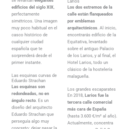
se levantan
elegantes
Larios
edificios del siglo XIX
,
Los dos extremos de la
perfectamente
calle están flanqueados
simétricos. Una imagen
por emblemas
muy poco habitual en el
arquitectónicos
. Al inicio,
casco histórico de
encontrarás edificio de la
cualquier ciudad
Equitativa, levantado
española que te
sobre el antiguo Palacio
sorprenderá desde el
de los Larios, y al final, el
primer instante.
Hotel Larios, todo un
clásico de la hostelería
Las esquinas curvas de
malagueña.
Eduardo Strachan
Las esquinas son
Los grandes escaparates
redondeadas, no en
En 2018,
Larios fue la
ángulo recto
. Es un
tercera calle comercial
diseño del arquitecto
más cara de España
Eduardo Strachan que
(hasta 3.600 €/m² al año).
perseguía algo muy
Actualmente, concentra
concreto: dejar pasar la